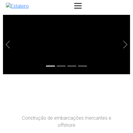
Estaleiro
MAIOR ESTALEIRO DA
AMÉRICA DO SUL
Construção de embarcações mercantes e
offshore